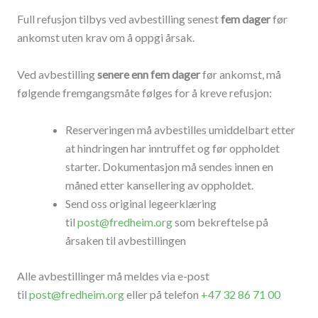
Full refusjon tilbys ved avbestilling senest
fem dager
før
ankomst uten krav om å oppgi årsak.
Ved avbestilling
senere enn fem dager
før ankomst, må
følgende fremgangsmåte følges for å kreve refusjon:
Reserveringen må avbestilles umiddelbart etter
at hindringen har inntruffet og før oppholdet
starter. Dokumentasjon må sendes innen en
måned etter kansellering av oppholdet.
Send oss original legeerklæring
til
post@fredheim.org
som bekreftelse på
årsaken til avbestillingen
Alle avbestillinger må meldes via e-post
til
post@fredheim.org
eller på telefon
+47 32 86 71 00