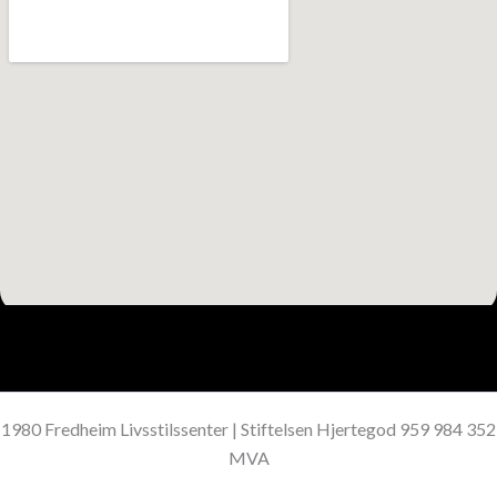
1980 Fredheim Livsstilssenter | Stiftelsen Hjertegod 959 984 352
MVA