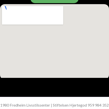
1980 Fredheim Livsstilssenter | Stiftelsen Hjertegod 959 984 352